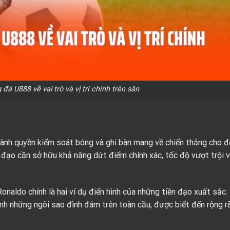
đá U888 về vai trò và vị trí chính trên sân
giành quyền kiểm soát bóng và ghi bàn mang về chiến thắng cho độ
ền đạo cần sở hữu khả năng dứt điểm chính xác, tốc độ vượt trội 
aldo chính là hai ví dụ điển hình của những tiền đạo xuất sắc.
nh những ngôi sao đình đám trên toàn cầu, được biết đến rộng rã