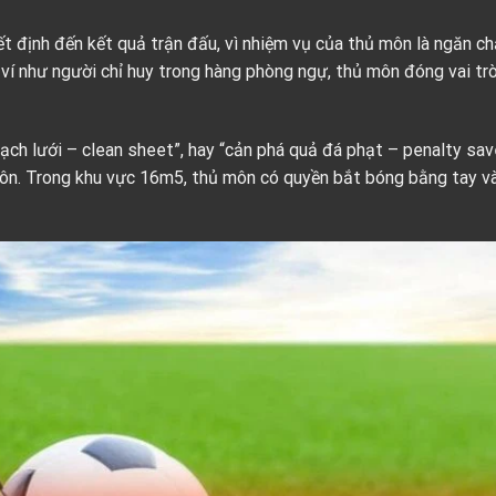
t định đến kết quả trận đấu, vì nhiệm vụ của thủ môn là ngăn c
ví như người chỉ huy trong hàng phòng ngự, thủ môn đóng vai tr
sạch lưới – clean sheet”, hay “cản phá quả đá phạt – penalty sav
môn. Trong khu vực 16m5, thủ môn có quyền bắt bóng bằng tay v