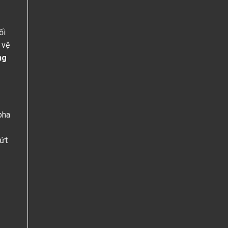
ối
 vệ
ng
pha
dứt