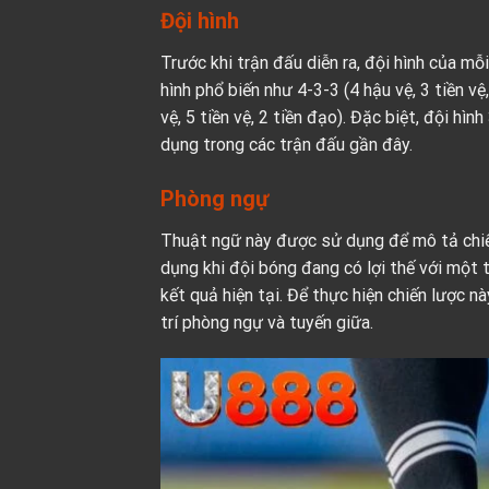
Đội hình
Trước khi trận đấu diễn ra, đội hình của mỗ
hình phổ biến như 4-3-3 (4 hậu vệ, 3 tiền vệ,
vệ, 5 tiền vệ, 2 tiền đạo). Đặc biệt, đội hì
dụng trong các trận đấu gần đây.
Phòng ngự
Thuật ngữ này được sử dụng để mô tả chi
dụng khi đội bóng đang có lợi thế với một 
kết quả hiện tại. Để thực hiện chiến lược nà
trí phòng ngự và tuyến giữa.