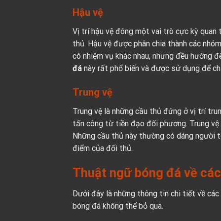
Hậu vệ
Vị trí hậu vệ đóng một vai trò cực kỳ quan
thủ. Hậu vệ được phân chia thành các nhóm 
có nhiệm vụ khác nhau, nhưng đều hướng đ
đá
này rất phổ biến và được sử dụng để chỉ 
Trung vệ
Trung vệ là những cầu thủ đứng ở vị trí tr
tấn công từ tiền đạo đối phương. Trung vệ 
Những cầu thủ này thường có dáng người t
điểm của đối thủ.
Thuật ngữ bóng đá về các 
Dưới đây là những thông tin chi tiết về cá
bóng đá không thể bỏ qua.