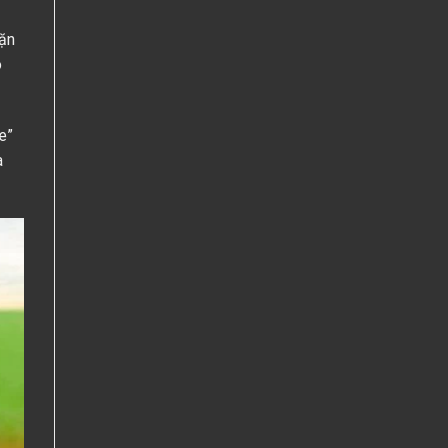
hặn
ò
e”
à