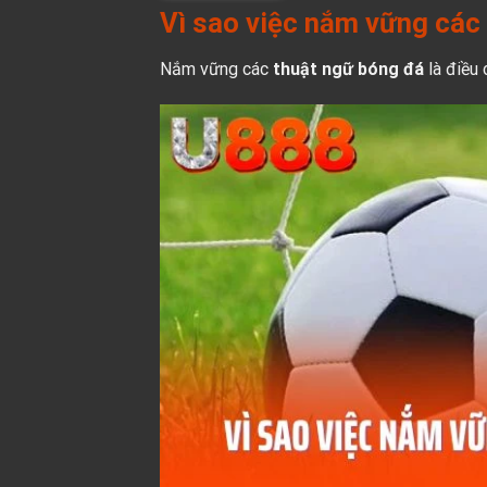
Vì sao việc nắm vững các 
Nắm vững các
thuật ngữ bóng đá
là điều 