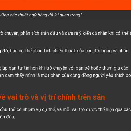
vững các thuật ngữ bóng đá lại quan trọng?
 chuyện, phân tích trận đấu và đưa ra ý kiến cá nhân khi có thể 
g đá
, bạn có thể phân tích chiến thuật của các đội bóng và nhận
iúp bạn tự tin hơn khi trò chuyện với bạn bè hoặc tham gia các
bạn cảm thấy mình là một phần của cộng đồng người yêu thích b
vai trò và vị trí chính trên sân
í cầu thủ có nhiệm vụ cụ thể, và mỗi vai trò được thể hiện qua các
ận đấu.