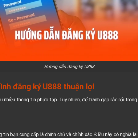
Hướng dẫn đăng ký U888
rình đăng ký U888 thuận lợi
 nhiều thông tin phức tạp. Tuy nhiên, để tránh gặp rắc rối trong
tin bạn cung cấp là chính chủ và chính xác. Điều này có nghĩa là 