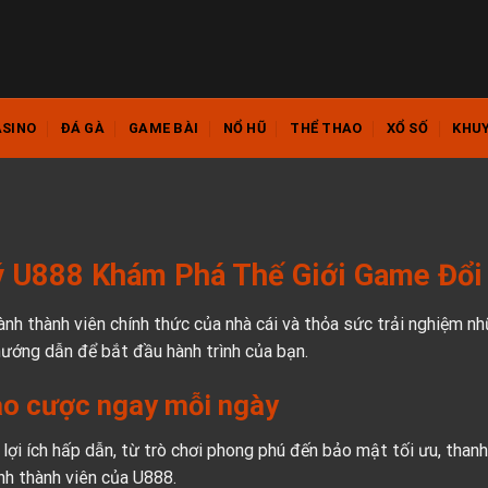
ASINO
ĐÁ GÀ
GAME BÀI
NỔ HŨ
THỂ THAO
XỔ SỐ
KHUY
ý U888 Khám Phá Thế Giới Game Đổi
h thành viên chính thức của nhà cái và thỏa sức trải nghiệm nhữ
hướng dẫn để bắt đầu hành trình của bạn.
ào cược ngay mỗi ngày
 lợi ích hấp dẫn, từ trò chơi phong phú đến bảo mật tối ưu, than
ành thành viên của U888.