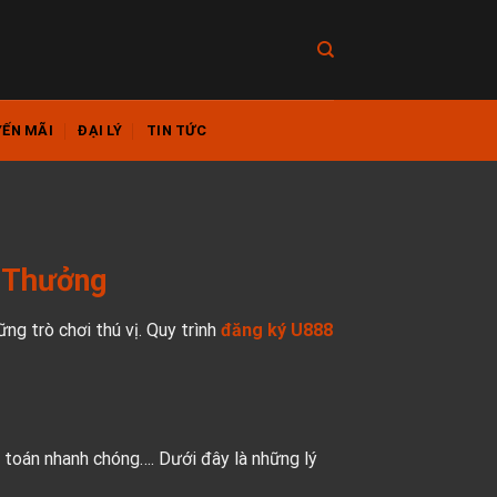
ẾN MÃI
ĐẠI LÝ
TIN TỨC
 Thưởng
ng trò chơi thú vị. Quy trình
đăng ký U888
h toán nhanh chóng…. Dưới đây là những lý