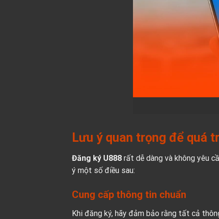
Lưu ý quan trọng để quá t
Đăng ký U888
rất dễ dàng và không yêu cầu
ý một số điều sau:
Cung cấp thông tin chuẩn
Khi đăng ký, hãy đảm bảo rằng tất cả thông 