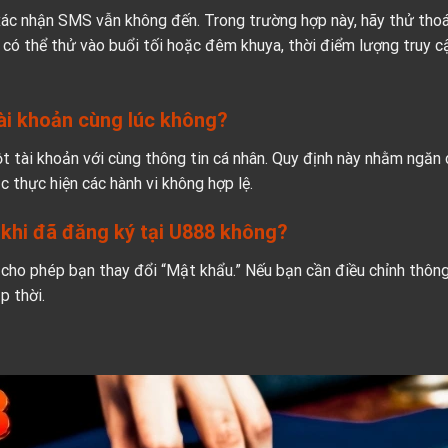
ác nhận SMS vẫn không đến. Trong trường hợp này, hãy thử thoát 
có thể thử vào buổi tối hoặc đêm khuya, thời điểm lượng truy c
tài khoản cùng lúc không?
tài khoản với cùng thông tin cá nhân. Quy định này nhằm ngăn c
c thực hiện các hành vi không hợp lệ.
u khi đã đăng ký tại U888 không?
ỉ cho phép bạn thay đổi “Mật khẩu.” Nếu bạn cần điều chỉnh thông 
p thời.